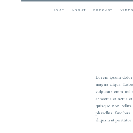
HOME
ABOUT
PODCAST
VIDE
Lorem ipsum dolor s
magna aliqua. Lobo
vulputate enim null
senectus et netus e
quisque non tellus
phasellus faucibus
aliquam ut porttitor 