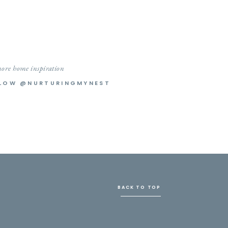
ore home inspiration
LOW @NURTURINGMYNEST
BACK TO TOP