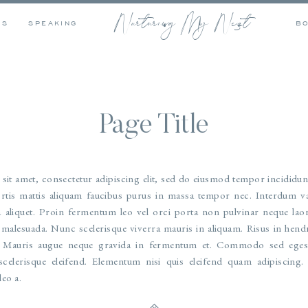
Nurturing My Nest
OS
SPEAKING
B
Page Title
it amet, consectetur adipiscing elit, sed do eiusmod tempor incididunt
rtis mattis aliquam faucibus purus in massa tempor nec. Interdum var
a aliquet. Proin fermentum leo vel orci porta non pulvinar neque laor
t malesuada. Nunc scelerisque viverra mauris in aliquam. Risus in hend
. Mauris augue neque gravida in fermentum et. Commodo sed egesta
 scelerisque eleifend. Elementum nisi quis eleifend quam adipiscing.
leo a.