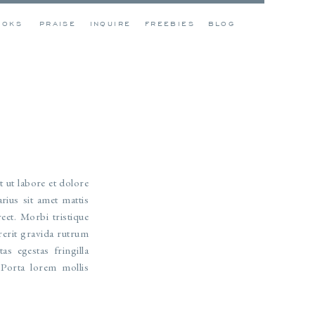
OOKS
PRAISE
INQUIRE
FREEBIES
BLOG
 ut labore et dolore
ius sit amet mattis
eet. Morbi tristique
rerit gravida rutrum
s egestas fringilla
 Porta lorem mollis