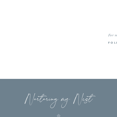
For m
FOL
Nurturing my Nest